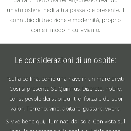
dall'architetto Walter Angonese, creando
un'atmosfera inedita tra passato e presente. Il
connubio di tradizione e modernità, proprio
come il modo in cui viviamo.
Le considerazioni di un ospite:
"Sulla collina, come una nave in un mare di viti.
Così si presenta St. Quirinus. Discreto, nobile,
consapevole dei suoi punti di forza e dei suoi
valori. Terreno, vino, abitare, gustare, vivere.
Si vive bene qui, illuminati dal sole. Con vista sul