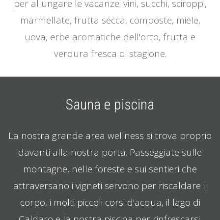
per allungare le vacanze: vini, succhi, sciroppi,
marmellate, frutta secca, composte, miele,
uova, erbe aromatiche dell'orto, frutta e
verdura fresca di stagione.
Sauna e piscina
La nostra grande area wellness si trova proprio
davanti alla nostra porta. Passeggiate sulle
montagne, nelle foreste e sui sentieri che
attraversano i vigneti servono per riscaldare il
corpo, i molti piccoli corsi d'acqua, il lago di
Caldaro e la nostra piscina per rinfrescarsi.