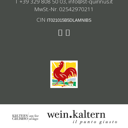
T +39 329 808 50 03,
info@st-quirinus.it
MwSt.-Nr. 02542970211
CIN
IT021015B5DLAMNIBS