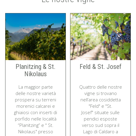
Planitzing & St.
Feld & St. Josef
Nikolaus
La maggior parte
Quattro delle nostre
delle nostre varietà
vigne si trovano
prospera su terreni
nell’area cosiddetta
morenici calcarei e
"Feld" e "St.
ghiaiosi con inserti di
Josef" situate sulle
porfido nelle località
pendici esposte
“Planitzing” e " St.
verso sud sopra il
Nikolaus" presso
Lago di Caldaro a