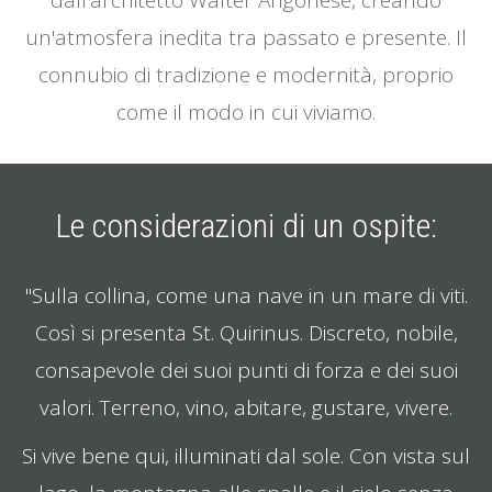
dall'architetto Walter Angonese, creando
un'atmosfera inedita tra passato e presente. Il
connubio di tradizione e modernità, proprio
come il modo in cui viviamo.
Le considerazioni di un ospite:
"Sulla collina, come una nave in un mare di viti.
Così si presenta St. Quirinus. Discreto, nobile,
consapevole dei suoi punti di forza e dei suoi
valori. Terreno, vino, abitare, gustare, vivere.
Si vive bene qui, illuminati dal sole. Con vista sul