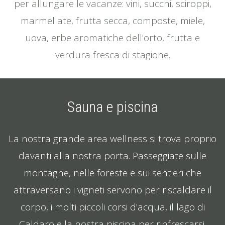
per allungare le vacanze: vini, succhi, sciroppi,
marmellate, frutta secca, composte, miele,
uova, erbe aromatiche dell'orto, frutta e
verdura fresca di stagione.
Sauna e piscina
La nostra grande area wellness si trova proprio
davanti alla nostra porta. Passeggiate sulle
montagne, nelle foreste e sui sentieri che
attraversano i vigneti servono per riscaldare il
corpo, i molti piccoli corsi d'acqua, il lago di
Caldaro e la nostra piscina per rinfrescarsi.