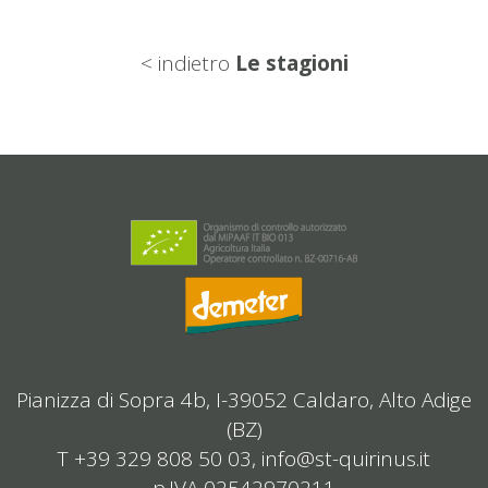
< indietro
Le stagioni
Pianizza di Sopra 4b, I-39052 Caldaro, Alto Adige
(BZ)
T +39 329 808 50 03,
info@st-quirinus.it
p.IVA 02542970211