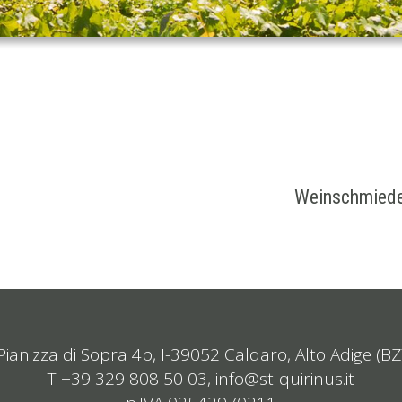
Weinschmied
Pianizza di Sopra 4b, I-39052 Caldaro, Alto Adige (BZ
T +39 329 808 50 03,
info@st-quirinus.it