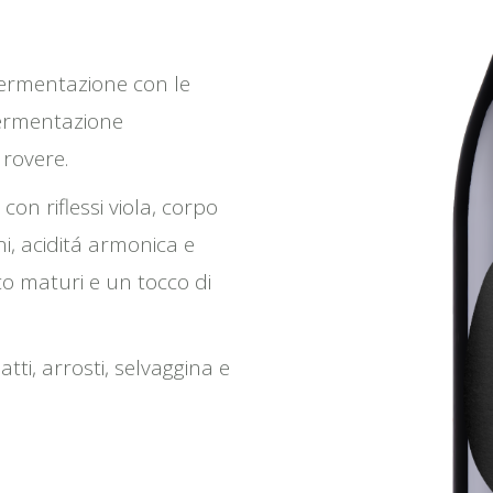
fermentazione con le
 fermentazione
 rovere.
con riflessi viola, corpo
i, aciditá armonica e
sco maturi e un tocco di
atti, arrosti, selvaggina e