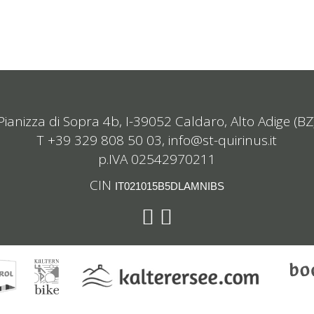
Pianizza di Sopra 4b, I-39052 Caldaro, Alto Adige (BZ
T +39 329 808 50 03,
info@st-quirinus.it
p.IVA 02542970211
CIN
IT021015B5DLAMNIBS