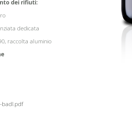
to dei rifiuti:
tro
enziata dedicata
90, raccolta aluminio
ne
n-badl.pdf