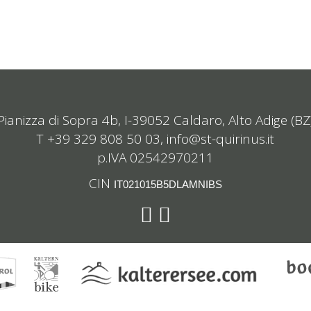
Pianizza di Sopra 4b, I-39052 Caldaro, Alto Adige (BZ
T +39 329 808 50 03,
info@st-quirinus.it
p.IVA 02542970211
CIN
IT021015B5DLAMNIBS