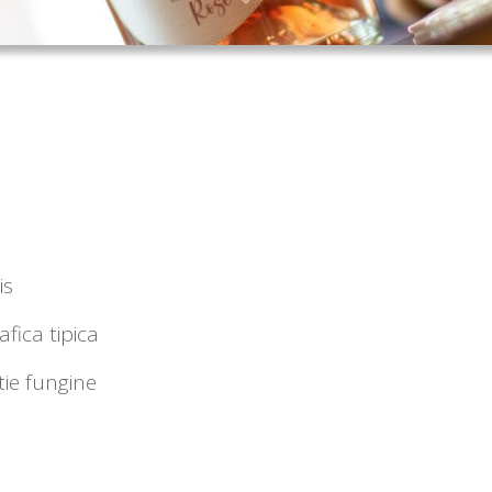
is
afica tipica
ttie fungine