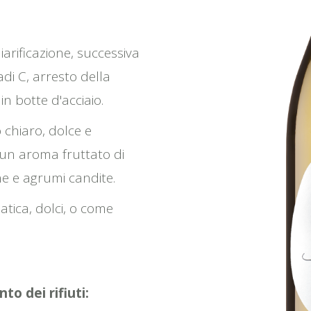
iarificazione, successiva
di C, arresto della
n botte d'acciaio.
o chiaro, dolce e
 un aroma fruttato di
e e agrumi candite.
atica, dolci, o come
to dei rifiuti: