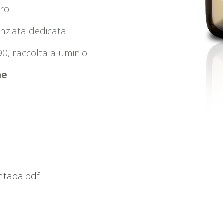
tro
enziata dedicata
90, raccolta aluminio
ne
ntaoa.pdf