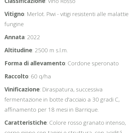
Classificazione
: Vino Rosso
Vitigno
: Merlot. Piwi - vitigi resistenti alle malattie
fungine
Annata
: 2022
Altitudine
: 2500 m s.l.m.
Forma di allevamento
: Cordone speronato
Raccolto
: 60 q/ha
Vinificazione
: Diraspatura, successiva
fermentazione in botte d'acciaio a 30 gradi C,
affinamento per 18 mesi in Barrique.
Caratteristiche
: Colore rosso granato intenso,
corpo pieno con tanini e struttura, con aciditá